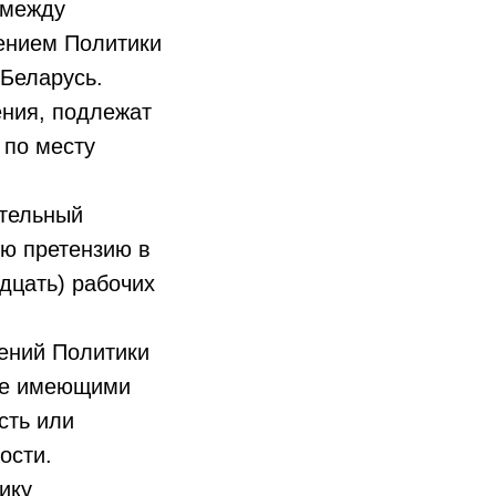
 между
нением Политики
Беларусь.
ения, подлежат
 по месту
тельный
ую претензию в
дцать) рабочих
ений Политики
 не имеющими
сть или
ости.
ику