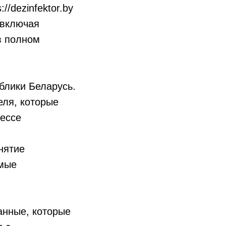
://dezinfektor.by
(включая
в полном
блики Беларусь.
ля, которые
цессе
нятие
емые
данные, которые