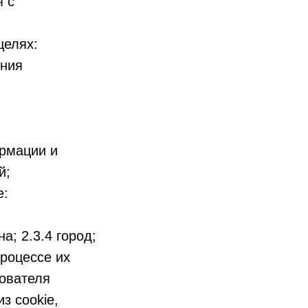
я с
целях:
ения
рмации и
̆;
е:
а; 2.3.4 город;
роцессе их
зователя
з cookie,