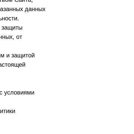
казанных данных
ьности.
̆ защиты
нных, от
м и защитой
астоящей
 с условиями
итики