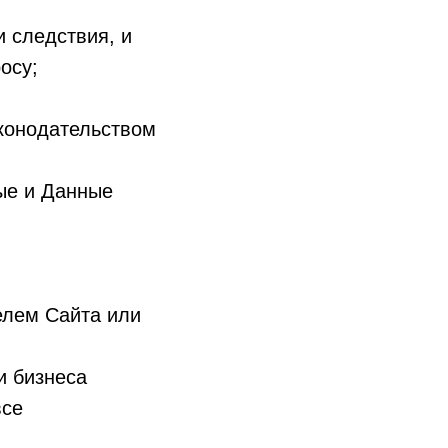
и следствия, и
осу;
аконодательством
ные и Данные
лем Сайта или
и бизнеса
все