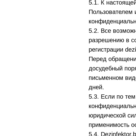
5.1. К настояще
Пользователем и
конфиденциальн
5.2. Все возмо
разрешению в со
регистрации dezi
Перед обращени
досудебный пор
письменном виде
дней.
5.3. Если по те
Звоните:
конфиденциальн
+375295042941
МТС
юридической си
применимость о
Звонки принимаем c 8:00 до
22:00
5.4. Dezinfektor
Заявки принимаем 24/7