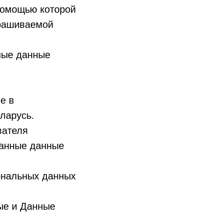
помощью которой
рашиваемой
ьные данные
е в
ларусь.
вателя
занные данные
сональных данных
ные и Данные